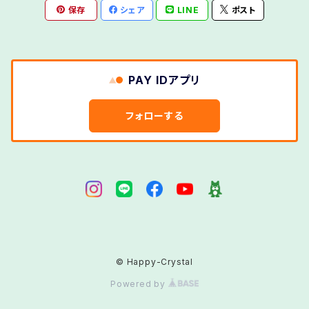
保存
シェア
LINE
ポスト
インカローズ(ロードクロサイト)
クリソコラ
水晶(レムリアン水晶)
チャロアイト
.前向きな一歩(新しい習慣づくりの応援)
ピンクオパール
瑪瑙(アゲート)
ラブラドライト
エメラルド
クリソプレーズ
スギライト
テクタイト
心の重荷を手放す(ストレス・疲れのケア)
ピーターサイト
モスアゲート
ラベンダーアメジスト
PAY IDアプリ
エンジェライト
クンツァイト
ストロベリークォーツ
デザートローズ
穏やかな毎日(日常のセルフケア)
ファイアアゲート
モリオン
ラリマー(ペクトライト)
フォローする
オニキス
グリーンフローライト
スノーフレークオブシディアン
デンドリックアゲート
ファントムクォーツ
モルガナイト
リビアングラス
オパール
コーラル(珊瑚)
スモーキークォーツ
トパーズ
フローライト
モルダバイト
ルチルクォーツ
オブシディアン
スーパーセブン
トルマリン
ブラッドストーン
ルビー
オーロラクォーツ
セラフィナイト
トルマリン・イン・クォーツ
ブルータイガーアイ
© Happy-Crystal
ルビー・イン・ゾイサイト
Powered by
セレスタイト
ブルートパーズ
レインボーオブシディアン