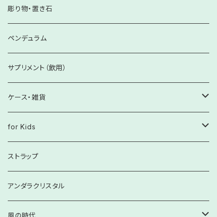
【Krehaオリジナル】健康
さざれ石
彫り物・置き石
自分軸を整える
ペンデュラム
サプリメント（飲用）
ケース・雑貨
癒し雑貨
for Kids
ぬいぐるみ
文具
お子様向け
ストラップ
お皿・プレート
ペア・大人向け
アンダラクリスタル
家具・生活雑貨
風の時代