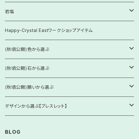
岩塩
食用
Happy-Crystal Eastワークショップアイテム
お守り塩
(秋頃公開)色から選ぶ
透明・白系
(秋頃公開)石から選ぶ
ブレスレット
ピンク系
水晶・水晶系
(秋頃公開)願いから選ぶ
ネックレス他
水晶(クリスタルクォーツ)
緑・黄緑・深緑色系
「あ行」の頭文字 (あ / い / う / え / お)
1. 厄除け・開運・魔除け(占術など)
デザインから選ぶ【ブレスレット】
原石・丸玉
オーロラクォーツ
アイオライト
厄年・方位・占術などの魔除けのお守り
青・水色系
「か行」の頭文字 (か / き / く / け / こ)
2. 恋愛・結婚・人間関係
1. シンプルブレスレット
BLOG