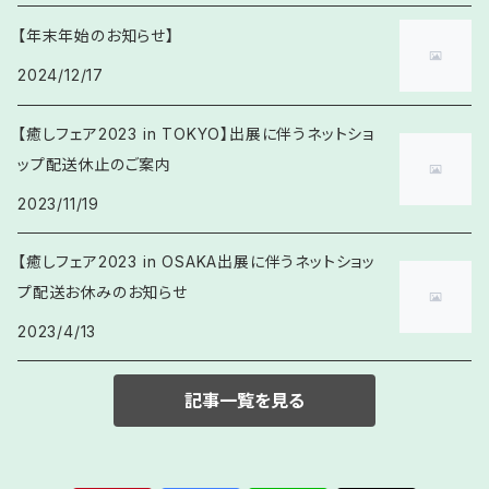
ガーデンクォーツ
アクアマリン
浄化邪気払い
ガーネット
出逢い・良縁
パープル系
「さ行」の頭文字(さ / し / す / せ / そ)
3. 仕事・金運・目標達成
2. Mixブレスレット
【年末年始のお知らせ】
水晶(レムリアン水晶)
アズライト・アジュマラカイト
全体運向上
2024/12/17
カイヤナイト
恋愛成就
サファイア
金運・財運
イエロー・ゴールド系
「た行」の頭文字(さ / し / す / せ / そ)
4. 健康・妊活
3. Krehaオリジナル
アベンチュリン
交通安全
【癒しフェア2023 in TOKYO】出展に伴うネットショ
カルサイト
結婚・家庭円満
サンストーン
仕事運・繁栄・商売繁盛
タイガーアイ
健康増進・体力回復
オレンジ系
「な行」の頭文字(な / に / ぬ / ね / の)
5. 癒し・自分らしさ
4. 四神獣
ップ配送休止のご案内
アメトリン
カルセドニー
悪縁を断つ・良縁への切り替え
2023/11/19
サードオニキス
学業・成績向上
タンザナイト
病気平癒 ・予防
ネフライト
穏やかな眠り(不眠・寝つきのサポート)
レッド系
「は行」の頭文字(は / ひ / ふ / へ / ほ)
5. 天珠
アマゾナイト
【癒しフェア2023 in OSAKA出展に伴うネットショッ
カーネリアン
心の整理・新しいご縁への準備
シトリン
スポーツ・勝負
ターコイズ
ケガ予防・克服
不安な気持ちに寄り添う(緊張・不安感)
ハウライト
黒・灰色系
「ま行」の頭文字(ま / み / む / め / も)
6. お子様むけブレスレット
プ配送お休みのお知らせ
アメジスト
ガーデンクォーツ
友情
ジェット(黒玉)
夢を見つける・夢の実現
2023/4/13
ダイオプサイト
妊活・子宝・安産
心を落ち着ける(イライラ・興奮を鎮めたい時)
ハーキマーダイヤモンド
マザーオブパール
ミックスカラー・虹色系
「や行」の頭文字(や / ゆ / よ)
7. メンズブレスレット
アメトリン
ギベオンメテオライト
コミュニケーション・人間関係
ジャスパー
ダイヤモンド
記事一覧を見る
自分を大切にする(自己肯定感・自己受容)
パイライト
マラカイト
ユナカイト
「ら行」の頭文字ら / り / る / れ / ろ)
8. 叶え水晶ブレスレット
アンバー(琥珀)
クオンタムクワトロシリカ
水晶(クリスタルクォーツ)
ダルメシアンジャスパー
気持ちの切り替え
翡翠(ジェダイト)
ムーンストーン
ラピスラズリ
「わ行」の頭文字(わ)