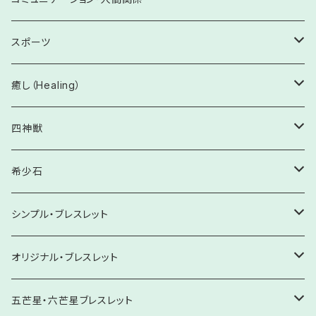
ホワイトセージ
6月 パール・ムーンストーン
女性系病の予防と改善
やる気UP・向上心
収入UP・おこづかいUP・臨時収入
ワンド
結婚・家庭円満
受験・試験
商売繁盛・事業発展
人間関係向上
スポーツ
パロサント
7月 ルビー
精神疾患の予防と改善
記憶力向上・暗記
貯蓄・蓄財
うっかり・ケアレスミス防止
実力向上・発揮
家族・親子・兄弟・親族
金剛杵
復縁
目標達成
昇進・昇格
会話力向上
運動能力の開花・才能発揮
癒し（Healing）
8月 ペリドット・サードオニキス・スピネル
足腰・神経系の予防と改善
読解力向上・洞察力
株・投資
不安解消・プレッシャーに打ち勝つ
事業拡大・発展
学校・塾・習い事
集中力・意思伝達
鈴
就職・転職
和解・仲直り
ケガ予防・トラブル防止・ステージの魔物除け
不安解消
四神獣
9月 サファイア・クンツァイト
術前・術後の安定と快方
ギャンブル・宝くじ
実力発揮・体調改善
売上向上・販売促進
ご近所・ママ友・パパ友
緊張緩和・誤解解消
アロマオイル
転機を生む
積極性
仲間との調和・上下関係良好へ
心身を癒す
【8㎜】四神獣ブレスレット
希少石
10月 トルマリン・オパール
感染予防
ひらめき・チャンスをつかむ
顧客拡大・評価向上
会社・職場
才能開花・実力発揮
チャンスをつかむ・勝利
悲しみを希望へ
【10㎜】四神獣ブレスレット
原石
シンプル・ブレスレット
11月 シトリン・トパーズ
眼病予防・改善
創造性を高める
人望・仁徳・絆
緊張緩和・プレッシャー解消
怒りを感謝へ
【12㎜」四神獣ブレスレット
ブレスレット
【6㎜】ブレスレット
オリジナル・ブレスレット
12月 ターコイズ・ラピスラズリ・タンザナイト
魅力向上・人気向上・ファンの期待に応える
愛の輝き放つ
ピアス・イヤリング
【8㎜】ブレスレット
【Krehaオリジナル】ヒーリング・スペシャル
五芒星・六芒星ブレスレット