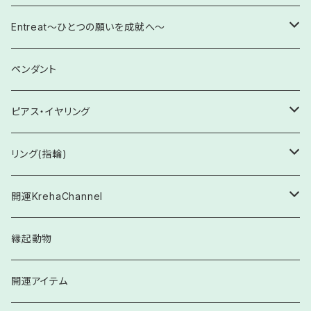
依存からの脱却・改善
ストラップ
【10㎜】ブレスレット
【Krehaオリジナル】覚醒・自己開花
五芒星ブレスレット
Entreat～ひとつの願いを成就へ～
感性を輝かせる未来へ
置石
【12㎜】ブレスレット
【Krehaオリジナル】厄除け・邪気払い
六芒星ブレスレット
Entreat 各種
ペンダント
感情のコントロール
お守りに
【11㎜】ブレスレット
【Krehaオリジナル】出逢い・絆と発展
対極ブレスレット
【救いの環】Entreat ×叶え水晶
ピアス・イヤリング
五感を整える
【14㎜】ブレスレット
【Krehaオリジナル】学業・仕事
ピアス
リング(指輪)
前世からのカルマ解消
【13㎜】ブレスレット
【Kreha特製】人間関係
イヤリング
フリーサイズ
開運KrehaChannel
感性の歪みを改善へ
シルバー925製
【Krehaオリジナル】妊娠・出産
イヤーカフ
各サイズ
ブレスレット
縁起動物
自己肯定感・自己愛の欠如等の問題に
その他
Happy Oracle Stone Card 関連
【Krehaオリジナル】金運・繁栄
シルバー925
六角柱
開運アイテム
スピリチュアルな世界の迷子の方に