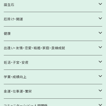
サザレ
誕生石
水晶
ヒーリングチューナー
ホロスコープ
厄除け・開運
水晶系（ローズクォーツ・アメジスト・シトリン他）
浄化アイテム
誕生石
厄除け・邪気払い
健康
水晶系以外
極印 酒粕塩
1月 ガーネット
厄年・八方除け
原石
開運・願望成就
健康増進・体力回復
出逢い・友情・恋愛・結婚・家庭・良縁成就
パワーストーン強力浄化に
岩塩
2月 アメジスト・クリソベリルキャッツアイ
邪気除け・悪霊除け
水晶クラスター
未来を切り開く
サンキャッチャー
病気平癒
自分らしさを輝かす・自己肯定・自信
妊活・子宝・安産
癒しに
盛り塩
3月 アクアマリン・コーラル・ブラッドストーン・アイオライト
交通安全・事故除け
アメジスト
夢を見つける・夢の実現
がん予防・克服のお守り
シリスタミスト
ケガ予防・克服
友情・絆
妊活・不妊解消
学業・成績向上
誕生石
水晶お守り塩
4月 ダイアモンド・モルガナイト
トラブル防止
その他
心願成就・目標達成
循環器系・血液疾患
アロマスプレー
出逢い・良縁成就
子宝
夢や目標を見つける
金運・仕事運・繁栄
バスソルト
5月 翡翠・エメラルド
ストーカー除け
大切な方の願いを叶える
糖尿病・脾臓疾患
セレナイト
恋愛成就
安産
やる気UP・成績向上
金運向上
コミュニケーション・人間関係