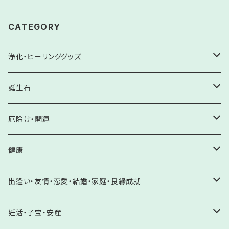
CATEGORY
浄化・ヒーリンググッズ
サザレ
誕生石
水晶
ヒーリングチューナー
ホロスコープ
厄除け・開運
水晶系（ローズクォーツ・アメジスト・シトリン他）
浄化アイテム
誕生石
厄除け・邪気払い
健康
水晶系以外
極印 酒粕塩
1月 ガーネット
厄年・八方除け
原石
開運・願望成就
健康増進・体力回復
出逢い・友情・恋愛・結婚・家庭・良縁成就
パワーストーン強力浄化に
岩塩
2月 アメジスト・クリソベリルキャッツアイ
邪気除け・悪霊除け
水晶クラスター
未来を切り開く
サンキャッチャー
病気平癒
自分らしさを輝かす・自己肯定・自信
妊活・子宝・安産