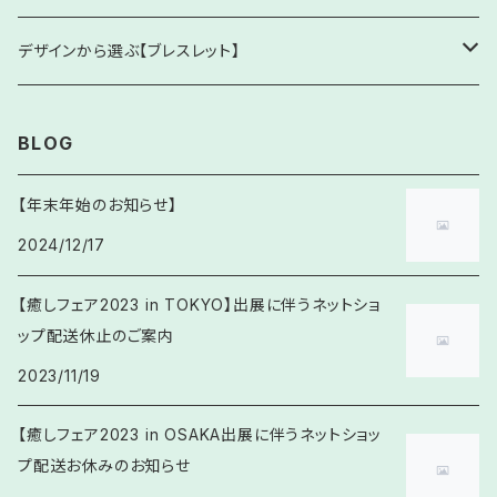
ネックレス他
水晶(クリスタルクォーツ)
緑・黄緑・深緑色系
「あ行」の頭文字 (あ / い / う / え / お)
1. 厄除け・開運・魔除け(占術など)
デザインから選ぶ【ブレスレット】
原石・丸玉
オーロラクォーツ
アイオライト
厄年・方位・占術などの魔除けのお守り
青・水色系
「か行」の頭文字 (か / き / く / け / こ)
2. 恋愛・結婚・人間関係
1. シンプルブレスレット
BLOG
ガーデンクォーツ
アクアマリン
浄化邪気払い
ガーネット
出逢い・良縁
パープル系
「さ行」の頭文字(さ / し / す / せ / そ)
3. 仕事・金運・目標達成
2. Mixブレスレット
【年末年始のお知らせ】
水晶(レムリアン水晶)
アズライト・アジュマラカイト
全体運向上
2024/12/17
カイヤナイト
恋愛成就
サファイア
金運・財運
イエロー・ゴールド系
「た行」の頭文字(さ / し / す / せ / そ)
4. 健康・妊活
3. Krehaオリジナル
アベンチュリン
交通安全
【癒しフェア2023 in TOKYO】出展に伴うネットショ
カルサイト
結婚・家庭円満
サンストーン
仕事運・繁栄・商売繁盛
タイガーアイ
健康増進・体力回復
オレンジ系
「な行」の頭文字(な / に / ぬ / ね / の)
5. 癒し・自分らしさ
4. 四神獣
ップ配送休止のご案内
アメトリン
カルセドニー
悪縁を断つ・良縁への切り替え
2023/11/19
サードオニキス
学業・成績向上
タンザナイト
病気平癒 ・予防
ネフライト
穏やかな眠り(不眠・寝つきのサポート)
レッド系
「は行」の頭文字(は / ひ / ふ / へ / ほ)
5. 天珠
アマゾナイト
【癒しフェア2023 in OSAKA出展に伴うネットショッ
カーネリアン
心の整理・新しいご縁への準備
シトリン
スポーツ・勝負
ターコイズ
ケガ予防・克服
不安な気持ちに寄り添う(緊張・不安感)
ハウライト
黒・灰色系
「ま行」の頭文字(ま / み / む / め / も)
6. お子様むけブレスレット
プ配送お休みのお知らせ
アメジスト