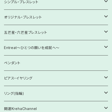
才能開花・実力発揮
チャンスをつかむ・勝利
悲しみを希望へ
【10㎜】四神獣ブレスレット
原石
シンプル・ブレスレット
11月 シトリン・トパーズ
眼病予防・改善
創造性を高める
人望・仁徳・絆
緊張緩和・プレッシャー解消
怒りを感謝へ
【12㎜」四神獣ブレスレット
ブレスレット
【6㎜】ブレスレット
オリジナル・ブレスレット
12月 ターコイズ・ラピスラズリ・タンザナイト
魅力向上・人気向上・ファンの期待に応える
愛の輝き放つ
ピアス・イヤリング
【8㎜】ブレスレット
【Krehaオリジナル】ヒーリング・スペシャル
五芒星・六芒星ブレスレット
依存からの脱却・改善
ストラップ
【10㎜】ブレスレット
【Krehaオリジナル】覚醒・自己開花
五芒星ブレスレット
Entreat～ひとつの願いを成就へ～
感性を輝かせる未来へ
置石
【12㎜】ブレスレット
【Krehaオリジナル】厄除け・邪気払い
六芒星ブレスレット
Entreat 各種
ペンダント
感情のコントロール
お守りに
【11㎜】ブレスレット
【Krehaオリジナル】出逢い・絆と発展
対極ブレスレット
【救いの環】Entreat ×叶え水晶
ピアス・イヤリング
五感を整える
【14㎜】ブレスレット
【Krehaオリジナル】学業・仕事
ピアス
リング(指輪)
前世からのカルマ解消
【13㎜】ブレスレット
【Kreha特製】人間関係
イヤリング
フリーサイズ
開運KrehaChannel