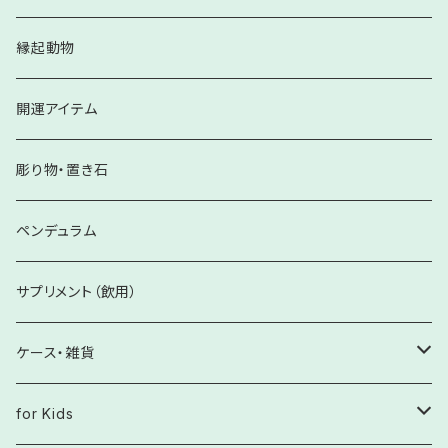
感性の歪みを改善へ
シルバー925製
【Krehaオリジナル】妊娠・出産
イヤーカフ
各サイズ
ブレスレット
縁起動物
自己肯定感・自己愛の欠如等の問題に
その他
Happy Oracle Stone Card 関連
【Krehaオリジナル】金運・繁栄
シルバー925
六角柱
開運アイテム
スピリチュアルな世界の迷子の方に
【Krehaオリジナル】健康
さざれ石
彫り物・置き石
自分軸を整える
ペンデュラム
サプリメント（飲用）
ケース・雑貨
癒し雑貨
for Kids