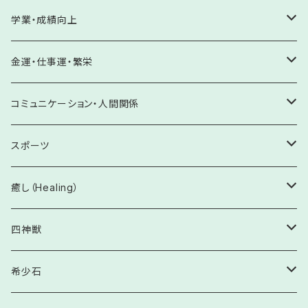
癒しに
盛り塩
3月 アクアマリン・コーラル・ブラッドストーン・アイオライト
交通安全・事故除け
アメジスト
夢を見つける・夢の実現
がん予防・克服のお守り
シリスタミスト
ケガ予防・克服
友情・絆
妊活・不妊解消
学業・成績向上
誕生石
水晶お守り塩
4月 ダイアモンド・モルガナイト
トラブル防止
その他
心願成就・目標達成
循環器系・血液疾患
アロマスプレー
出逢い・良縁成就
子宝
夢や目標を見つける
金運・仕事運・繁栄
バスソルト
5月 翡翠・エメラルド
ストーカー除け
大切な方の願いを叶える
糖尿病・脾臓疾患
セレナイト
恋愛成就
安産
やる気UP・成績向上
金運向上
コミュニケーション・人間関係
ホワイトセージ
6月 パール・ムーンストーン
女性系病の予防と改善
やる気UP・向上心
収入UP・おこづかいUP・臨時収入
ワンド
結婚・家庭円満
受験・試験
商売繁盛・事業発展
人間関係向上
スポーツ
パロサント
7月 ルビー
精神疾患の予防と改善
記憶力向上・暗記
貯蓄・蓄財
うっかり・ケアレスミス防止
実力向上・発揮
家族・親子・兄弟・親族
金剛杵
復縁
目標達成
昇進・昇格
会話力向上
運動能力の開花・才能発揮
癒し（Healing）
8月 ペリドット・サードオニキス・スピネル
足腰・神経系の予防と改善
読解力向上・洞察力
株・投資
不安解消・プレッシャーに打ち勝つ
事業拡大・発展
学校・塾・習い事
集中力・意思伝達
鈴
就職・転職
和解・仲直り
ケガ予防・トラブル防止・ステージの魔物除け
不安解消
四神獣
9月 サファイア・クンツァイト
術前・術後の安定と快方
ギャンブル・宝くじ
実力発揮・体調改善
売上向上・販売促進
ご近所・ママ友・パパ友
緊張緩和・誤解解消
アロマオイル
転機を生む
積極性
仲間との調和・上下関係良好へ
心身を癒す
【8㎜】四神獣ブレスレット
希少石
10月 トルマリン・オパール
感染予防
ひらめき・チャンスをつかむ
顧客拡大・評価向上
会社・職場