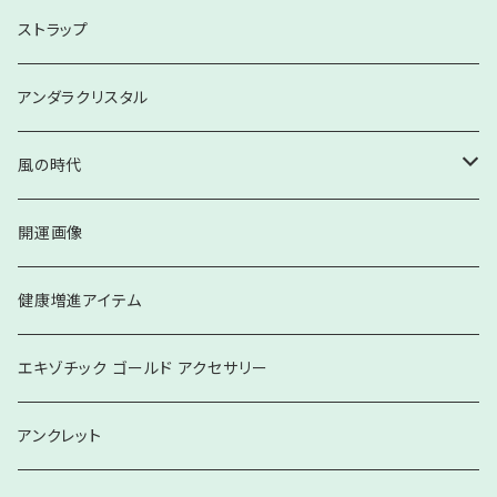
ぬいぐるみ
文具
お子様向け
ストラップ
お皿・プレート
ペア・大人向け
アンダラクリスタル
家具・生活雑貨
風の時代
ブレスレット
開運画像
健康増進アイテム
エキゾチック ゴールド アクセサリー
アンクレット