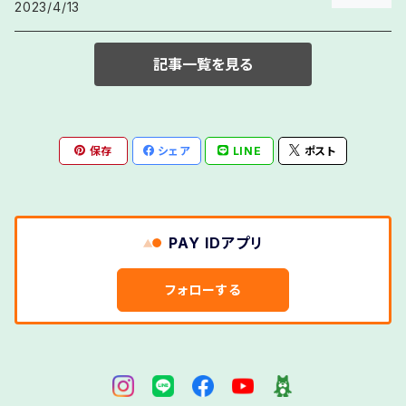
ガーデンクォーツ
友情
ジェット(黒玉)
夢を見つける・夢の実現
2023/4/13
ダイオプサイト
妊活・子宝・安産
心を落ち着ける(イライラ・興奮を鎮めたい時)
ハーキマーダイヤモンド
マザーオブパール
ミックスカラー・虹色系
「や行」の頭文字(や / ゆ / よ)
7. メンズブレスレット
アメトリン
ギベオンメテオライト
コミュニケーション・人間関係
ジャスパー
ダイヤモンド
記事一覧を見る
自分を大切にする(自己肯定感・自己受容)
パイライト
マラカイト
ユナカイト
「ら行」の頭文字ら / り / る / れ / ろ)
8. 叶え水晶ブレスレット
アンバー(琥珀)
クオンタムクワトロシリカ
水晶(クリスタルクォーツ)
ダルメシアンジャスパー
気持ちの切り替え
翡翠(ジェダイト)
ムーンストーン
ラピスラズリ
「わ行」の頭文字(わ)
保存
シェア
LINE
ポスト
インカローズ(ロードクロサイト)
クリソコラ
水晶(レムリアン水晶)
チャロアイト
.前向きな一歩(新しい習慣づくりの応援)
ピンクオパール
瑪瑙(アゲート)
ラブラドライト
エメラルド
クリソプレーズ
スギライト
テクタイト
心の重荷を手放す(ストレス・疲れのケア)
ピーターサイト
モスアゲート
ラベンダーアメジスト
PAY IDアプリ
エンジェライト
クンツァイト
ストロベリークォーツ
デザートローズ
穏やかな毎日(日常のセルフケア)
ファイアアゲート
モリオン
ラリマー(ペクトライト)
フォローする
オニキス
グリーンフローライト
スノーフレークオブシディアン
デンドリックアゲート
ファントムクォーツ
モルガナイト
リビアングラス
オパール
コーラル(珊瑚)
スモーキークォーツ
トパーズ
フローライト
モルダバイト
ルチルクォーツ