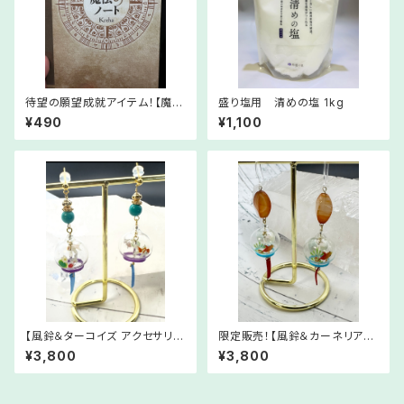
待望の願望成就アイテム！【魔法
盛り塩用 清めの塩 1kg
のノート】
¥490
¥1,100
【風鈴＆ターコイズ アクセサリ
限定販売！【風鈴＆カーネリア
ー】【ピアス／イヤリング選択で
ン】 アクセサリー【ピアス／イヤ
¥3,800
¥3,800
きます】
リング選択できます】