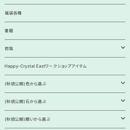
福袋各種
書籍
岩塩
食用
Happy-Crystal Eastワークショップアイテム
お守り塩
(秋頃公開)色から選ぶ
透明・白系
(秋頃公開)石から選ぶ
ブレスレット
ピンク系
水晶・水晶系
(秋頃公開)願いから選ぶ