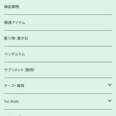
感性の歪みを改善へ
シルバー925製
【Krehaオリジナル】妊娠・出産
イヤーカフ
各サイズ
ブレスレット
縁起動物
自己肯定感・自己愛の欠如等の問題に
その他
Happy Oracle Stone Card 関連
【Krehaオリジナル】金運・繁栄
シルバー925
六角柱
開運アイテム
スピリチュアルな世界の迷子の方に
【Krehaオリジナル】健康
さざれ石
彫り物・置き石
自分軸を整える
ペンデュラム
サプリメント（飲用）
ケース・雑貨
癒し雑貨
for Kids