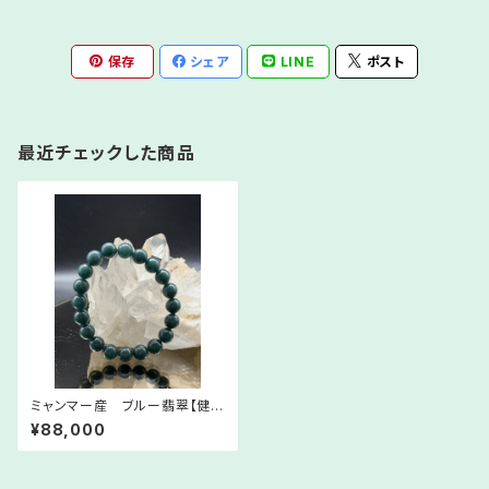
保存
シェア
LINE
ポスト
最近チェックした商品
ミャンマー産 ブルー翡翠【健康
＆繁栄】翡翠ブレスレット【財運
¥88,000
強化】