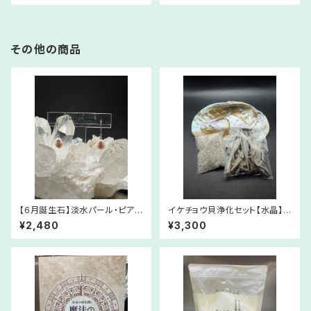
その他の商品
【6月誕生石】淡水パール・ピアス
イケチョウ貝浄化セット【水晶】
【優しいピンク色の輝き】
～Pearl shell cleansing set
¥2,480
¥3,300
～