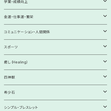
がん予防・克服のお守り
シリスタミスト
ケガ予防・克服
友情・絆
妊活・不妊解消
学業・成績向上
誕生石
水晶お守り塩
4月 ダイアモンド・モルガナイト
トラブル防止
その他
心願成就・目標達成
循環器系・血液疾患
アロマスプレー
出逢い・良縁成就
子宝
夢や目標を見つける
金運・仕事運・繁栄
バスソルト
5月 翡翠・エメラルド
ストーカー除け
大切な方の願いを叶える
糖尿病・脾臓疾患
セレナイト
恋愛成就
安産
やる気UP・成績向上
金運向上
コミュニケーション・人間関係
ホワイトセージ
6月 パール・ムーンストーン
女性系病の予防と改善
やる気UP・向上心
収入UP・おこづかいUP・臨時収入
ワンド
結婚・家庭円満
受験・試験
商売繁盛・事業発展
人間関係向上
スポーツ
パロサント
7月 ルビー
精神疾患の予防と改善
記憶力向上・暗記
貯蓄・蓄財
うっかり・ケアレスミス防止
実力向上・発揮
家族・親子・兄弟・親族
金剛杵
復縁
目標達成
昇進・昇格
会話力向上
運動能力の開花・才能発揮
癒し（Healing）
8月 ペリドット・サードオニキス・スピネル
足腰・神経系の予防と改善
読解力向上・洞察力
株・投資
不安解消・プレッシャーに打ち勝つ
事業拡大・発展
学校・塾・習い事
集中力・意思伝達
鈴
就職・転職
和解・仲直り
ケガ予防・トラブル防止・ステージの魔物除け
不安解消
四神獣
9月 サファイア・クンツァイト
術前・術後の安定と快方
ギャンブル・宝くじ
実力発揮・体調改善
売上向上・販売促進
ご近所・ママ友・パパ友
緊張緩和・誤解解消
アロマオイル
転機を生む
積極性
仲間との調和・上下関係良好へ
心身を癒す
【8㎜】四神獣ブレスレット
希少石
10月 トルマリン・オパール
感染予防
ひらめき・チャンスをつかむ
顧客拡大・評価向上
会社・職場
才能開花・実力発揮
チャンスをつかむ・勝利
悲しみを希望へ
【10㎜】四神獣ブレスレット
原石
シンプル・ブレスレット