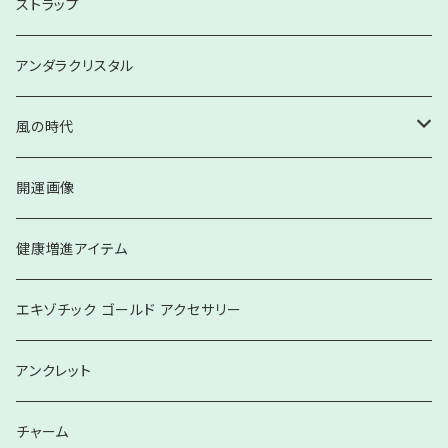
ぬいぐるみ
文具
お子様向け
ストラップ
お皿・プレート
ペア・大人向け
アンダラクリスタル
家具・生活雑貨
風の時代
ブレスレット
開運画像
健康増進アイテム
エキゾチック ゴールド アクセサリー
アンクレット
チャーム