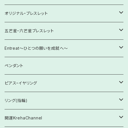
11月 シトリン・トパーズ
眼病予防・改善
創造性を高める
人望・仁徳・絆
緊張緩和・プレッシャー解消
怒りを感謝へ
【12㎜」四神獣ブレスレット
ブレスレット
【6㎜】ブレスレット
オリジナル・ブレスレット
12月 ターコイズ・ラピスラズリ・タンザナイト
魅力向上・人気向上・ファンの期待に応える
愛の輝き放つ
ピアス・イヤリング
【8㎜】ブレスレット
【Krehaオリジナル】ヒーリング・スペシャル
五芒星・六芒星ブレスレット
依存からの脱却・改善
ストラップ
【10㎜】ブレスレット
【Krehaオリジナル】覚醒・自己開花
五芒星ブレスレット
Entreat～ひとつの願いを成就へ～
感性を輝かせる未来へ
置石
【12㎜】ブレスレット
【Krehaオリジナル】厄除け・邪気払い
六芒星ブレスレット
Entreat 各種
ペンダント
感情のコントロール
お守りに
【11㎜】ブレスレット
【Krehaオリジナル】出逢い・絆と発展
対極ブレスレット
【救いの環】Entreat ×叶え水晶
ピアス・イヤリング
五感を整える
【14㎜】ブレスレット
【Krehaオリジナル】学業・仕事
ピアス
リング(指輪)
前世からのカルマ解消
【13㎜】ブレスレット
【Kreha特製】人間関係
イヤリング
フリーサイズ
開運KrehaChannel