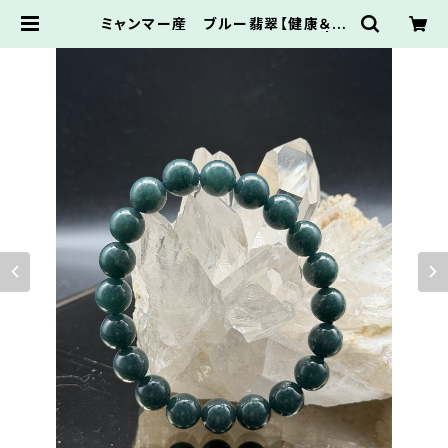
ミャンマー産 ブルー翡翠【健康＆繁
栄】翡翠ブレスレット【財運強化】 | H
appy-Crystal