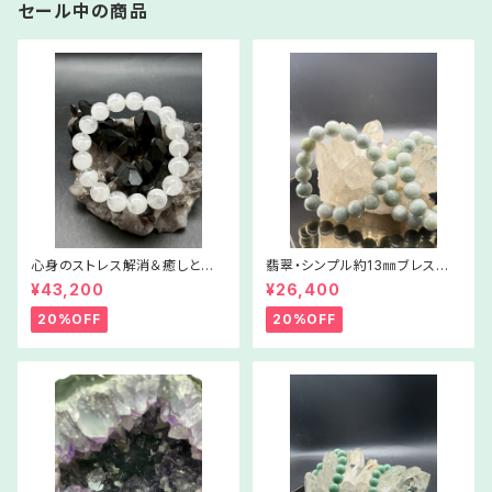
セール中の商品
心身のストレス解消＆癒しと浄
翡翠・シンプル約13㎜ブレスレッ
化に【ホワイトラビットヘア・ファ
ト【Lサイズ】WSJ1005‐6170
¥43,200
¥26,400
ントム】06ー227026
42
20%OFF
20%OFF