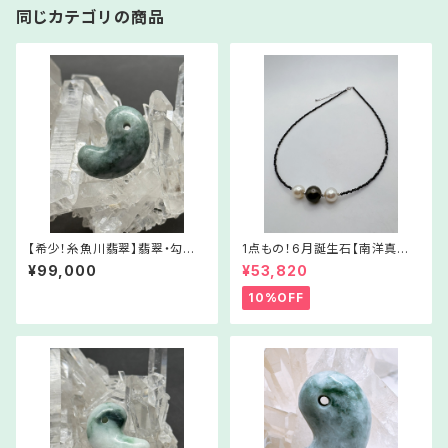
同じカテゴリの商品
【希少！糸魚川翡翠】翡翠・勾玉
1点もの！6月誕生石【南洋真珠
⑥【5月誕生石】RMJa06-523
＆スピネルネックレス③】Nc03
¥99,000
¥53,820
052
-525062
10%OFF