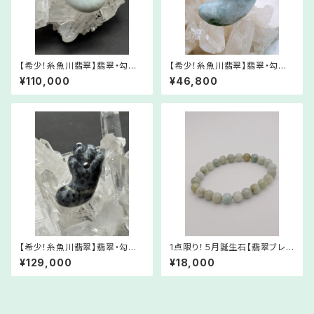
【希少！糸魚川翡翠】翡翠・勾玉
【希少！糸魚川翡翠】翡翠・勾玉
⑧【5月誕生石】RMJa08-523
③【5月誕生石】RMJa03-419
¥110,000
¥46,800
052
052
【希少！糸魚川翡翠】翡翠・勾玉
1点限り！５月誕生石【翡翠ブレス
⑦【5月誕生石】RMJa07-523
レット・8mm Mサイズ 16.5㎝】
¥129,000
¥18,000
052
WSJ1006-608052