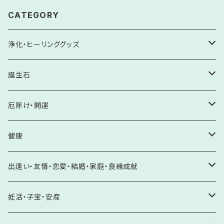
CATEGORY
浄化・ヒーリンググッズ
サザレ
誕生石
水晶
ヒーリングチューナー
ホロスコープ
厄除け・開運
水晶系（ローズクォーツ・アメジスト・シトリン他）
浄化アイテム
誕生石
厄除け・邪気払い
健康
水晶系以外
極印 酒粕塩
1月 ガーネット
厄年・八方除け
原石
開運・願望成就
健康増進・体力回復
出逢い・友情・恋愛・結婚・家庭・良縁成就
パワーストーン強力浄化に
岩塩
2月 アメジスト・クリソベリルキャッツアイ
邪気除け・悪霊除け
水晶クラスター
未来を切り開く
サンキャッチャー
病気平癒
自分らしさを輝かす・自己肯定・自信
妊活・子宝・安産
癒しに
盛り塩
3月 アクアマリン・コーラル・ブラッドストーン・アイオライト
交通安全・事故除け
アメジスト
夢を見つける・夢の実現