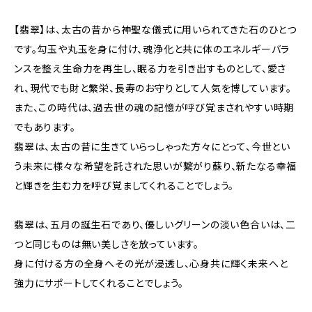
【翡翠】は、太古の昔から神聖な儀式に用いられてきた石のひとつ
です。勾玉や丸玉を身に付け、魂浄化と共に体のエネルギーバラ
ンスを整え生命力を再生し、眠る力を引き出すものとして、愛さ
れ、現代でも財と繁栄、長寿のお守りとして人気を博しています。
また、この時代は、過去世の魂の記憶が呼び覚まされやすい時期
でもあります。
翡翠は、太古の昔に生きていらっしゃった方々にとって、今世とい
う未来に様々な希望を託された思いが繋がり蘇り、新たなる幸福
と輝きを生む力を呼び覚ましてくれることでしょう。
翡翠は、五月の誕生石であり、優しいグリーンの淡い色合いは、二
つと同じものは無い美しさを放っています。
身に付ける方の全身へその光が浸透し、心身共に輝く未来へと
強力にサポートしてくれることでしょう。