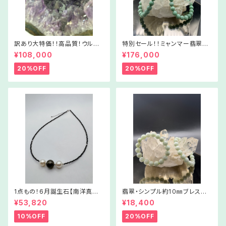
訳あり大特価！！高品質！ウルグ
特別セール！！ミャンマー翡翠
アイ産アメジストクラスター①
【健康＆繁栄】翡翠ブレスレット
¥108,000
¥176,000
Amc01－211022
【財運強化】
20%OFF
20%OFF
1点もの！6月誕生石【南洋真珠
翡翠・シンプル約1０㎜ブレスレッ
＆スピネルネックレス③】Nc03
ト【Sサイズ】WSJ1001‐6170
¥53,820
¥18,400
-525062
42
10%OFF
20%OFF