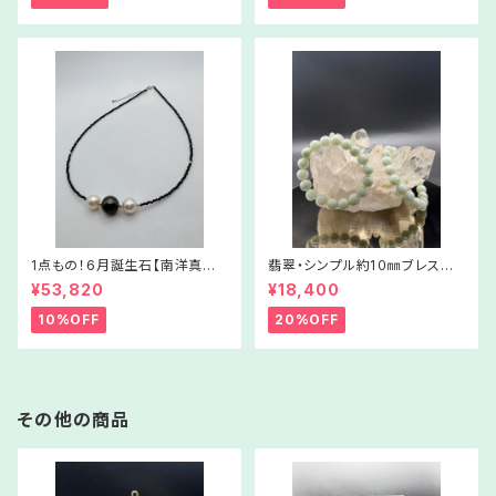
1点もの！6月誕生石【南洋真珠
翡翠・シンプル約1０㎜ブレスレッ
＆スピネルネックレス③】Nc03
ト【Sサイズ】WSJ1001‐6170
¥53,820
¥18,400
-525062
42
10%OFF
20%OFF
その他の商品