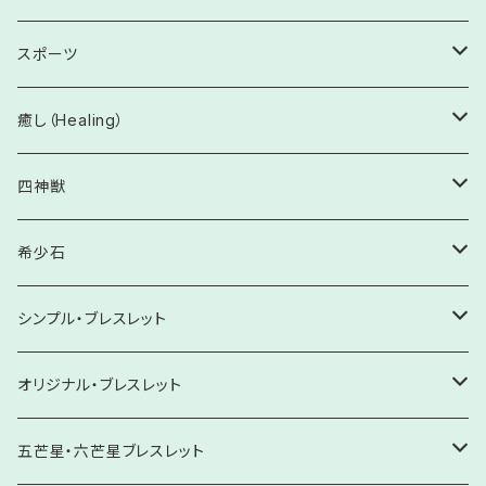
ホワイトセージ
6月 パール・ムーンストーン
女性系病の予防と改善
やる気UP・向上心
収入UP・おこづかいUP・臨時収入
ワンド
結婚・家庭円満
受験・試験
商売繁盛・事業発展
人間関係向上
スポーツ
パロサント
7月 ルビー
精神疾患の予防と改善
記憶力向上・暗記
貯蓄・蓄財
うっかり・ケアレスミス防止
実力向上・発揮
家族・親子・兄弟・親族
金剛杵
復縁
目標達成
昇進・昇格
会話力向上
運動能力の開花・才能発揮
癒し（Healing）
8月 ペリドット・サードオニキス・スピネル
足腰・神経系の予防と改善
読解力向上・洞察力
株・投資
不安解消・プレッシャーに打ち勝つ
事業拡大・発展
学校・塾・習い事
集中力・意思伝達
鈴
就職・転職
和解・仲直り
ケガ予防・トラブル防止・ステージの魔物除け
不安解消
四神獣
9月 サファイア・クンツァイト
術前・術後の安定と快方
ギャンブル・宝くじ
実力発揮・体調改善
売上向上・販売促進
ご近所・ママ友・パパ友
緊張緩和・誤解解消
アロマオイル
転機を生む
積極性
仲間との調和・上下関係良好へ
心身を癒す
【8㎜】四神獣ブレスレット
希少石
10月 トルマリン・オパール
感染予防
ひらめき・チャンスをつかむ
顧客拡大・評価向上
会社・職場
才能開花・実力発揮
チャンスをつかむ・勝利
悲しみを希望へ
【10㎜】四神獣ブレスレット
原石
シンプル・ブレスレット
11月 シトリン・トパーズ
眼病予防・改善
創造性を高める
人望・仁徳・絆
緊張緩和・プレッシャー解消
怒りを感謝へ
【12㎜」四神獣ブレスレット
ブレスレット
【6㎜】ブレスレット
オリジナル・ブレスレット
12月 ターコイズ・ラピスラズリ・タンザナイト
魅力向上・人気向上・ファンの期待に応える
愛の輝き放つ
ピアス・イヤリング
【8㎜】ブレスレット
【Krehaオリジナル】ヒーリング・スペシャル
五芒星・六芒星ブレスレット