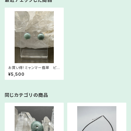
最近チェックした商品
お買い得！ミャンマー翡翠 ピア
ス【健康＆繁栄】【財運強化】① E
¥5,500
Ph01-229056
同じカテゴリの商品