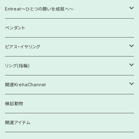
依存からの脱却・改善
ストラップ
【10㎜】ブレスレット
【Krehaオリジナル】覚醒・自己開花
五芒星ブレスレット
Entreat～ひとつの願いを成就へ～
感性を輝かせる未来へ
置石
【12㎜】ブレスレット
【Krehaオリジナル】厄除け・邪気払い
六芒星ブレスレット
Entreat 各種
ペンダント
感情のコントロール
お守りに
【11㎜】ブレスレット
【Krehaオリジナル】出逢い・絆と発展
対極ブレスレット
【救いの環】Entreat ×叶え水晶
ピアス・イヤリング
五感を整える
【14㎜】ブレスレット
【Krehaオリジナル】学業・仕事
ピアス
リング(指輪)
前世からのカルマ解消
【13㎜】ブレスレット
【Kreha特製】人間関係
イヤリング
フリーサイズ
開運KrehaChannel
感性の歪みを改善へ
シルバー925製
【Krehaオリジナル】妊娠・出産
イヤーカフ
各サイズ
ブレスレット
縁起動物
自己肯定感・自己愛の欠如等の問題に
その他
Happy Oracle Stone Card 関連
【Krehaオリジナル】金運・繁栄
シルバー925
六角柱
開運アイテム
スピリチュアルな世界の迷子の方に