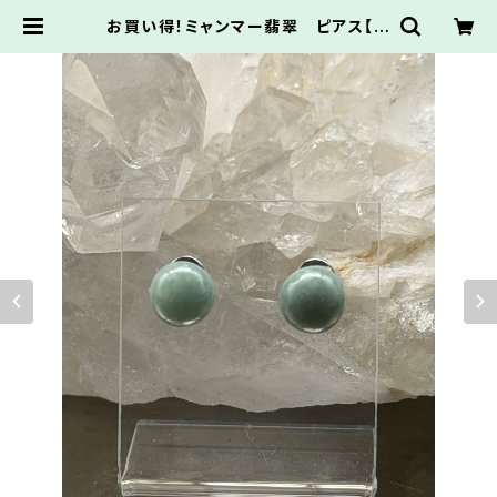
お買い得！ミャンマー翡翠 ピアス【健
康＆繁栄】【財運強化】① EPh01-22
9056 | Happy-Crystal