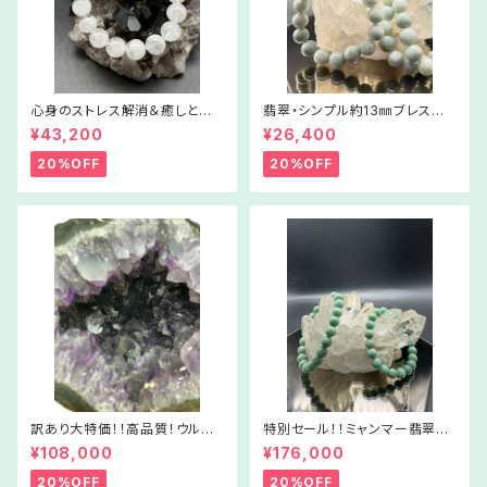
心身のストレス解消＆癒しと浄
翡翠・シンプル約13㎜ブレスレッ
化に【ホワイトラビットヘア・ファ
ト【Lサイズ】WSJ1005‐6170
¥43,200
¥26,400
ントム】06ー227026
42
20%OFF
20%OFF
訳あり大特価！！高品質！ウルグ
特別セール！！ミャンマー翡翠
アイ産アメジストクラスター①
【健康＆繁栄】翡翠ブレスレット
¥108,000
¥176,000
Amc01－211022
【財運強化】
20%OFF
20%OFF