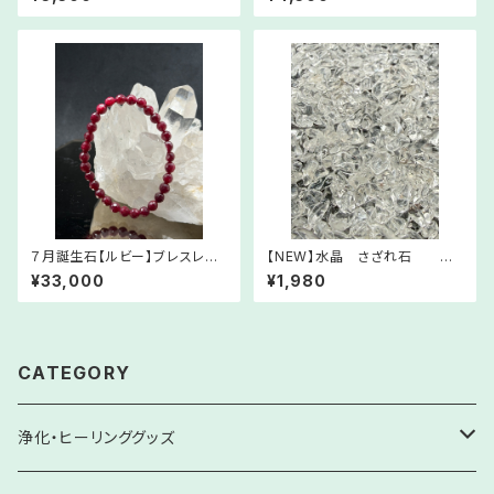
～
（8㎜粒サイズ） 各サイズ同一
価格！WKOrSAg08-215076
７月誕生石【ルビー】ブレスレット
【NEW】水晶 さざれ石 小
④
粒 【Krehaパワーで浄化＆パ
¥33,000
¥1,980
ワーチャージ】
CATEGORY
浄化・ヒーリンググッズ