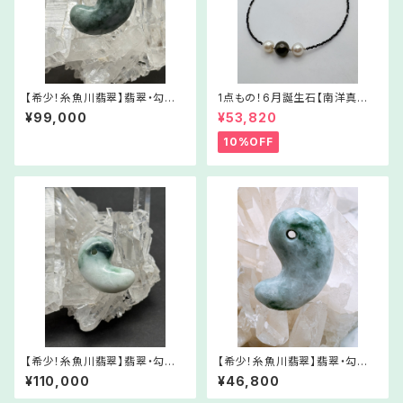
【希少！糸魚川翡翠】翡翠・勾玉
1点もの！6月誕生石【南洋真珠
⑥【5月誕生石】RMJa06-523
＆スピネルネックレス③】Nc03
¥99,000
¥53,820
052
-525062
10%OFF
【希少！糸魚川翡翠】翡翠・勾玉
【希少！糸魚川翡翠】翡翠・勾玉
⑧【5月誕生石】RMJa08-523
③【5月誕生石】RMJa03-419
¥110,000
¥46,800
052
052