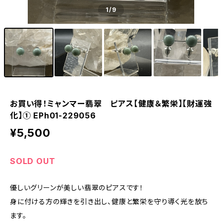
1
/9
お買い得！ミャンマー翡翠 ピアス【健康＆繁栄】【財運強
化】① EPh01-229056
¥5,500
SOLD OUT
優しいグリーンが美しい翡翠のピアスです！
身に付ける方の輝きを引き出し、健康と繁栄を守り導く光を放ち
ます。