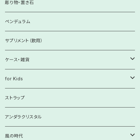
【Krehaオリジナル】健康
さざれ石
彫り物・置き石
自分軸を整える
ペンデュラム
サプリメント（飲用）
ケース・雑貨
癒し雑貨
for Kids
ぬいぐるみ
文具
お子様向け
ストラップ
お皿・プレート
ペア・大人向け
アンダラクリスタル
家具・生活雑貨
風の時代