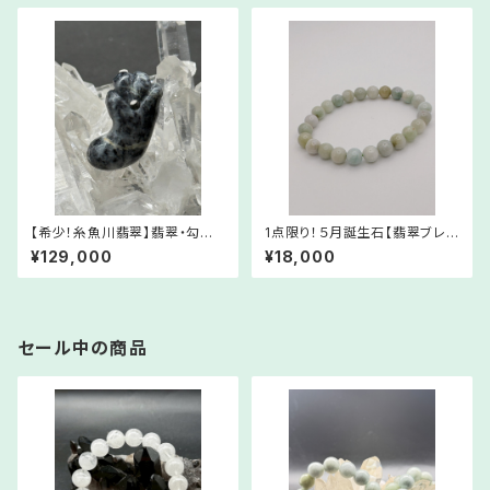
【希少！糸魚川翡翠】翡翠・勾玉
1点限り！５月誕生石【翡翠ブレス
⑦【5月誕生石】RMJa07-523
レット・8mm Mサイズ 16.5㎝】
¥129,000
¥18,000
052
WSJ1006-608052
セール中の商品