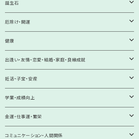
サザレ
誕生石
水晶
ヒーリングチューナー
ホロスコープ
厄除け・開運
水晶系（ローズクォーツ・アメジスト・シトリン他）
浄化アイテム
誕生石
厄除け・邪気払い
健康
水晶系以外
極印 酒粕塩
1月 ガーネット
厄年・八方除け
原石
開運・願望成就
健康増進・体力回復
出逢い・友情・恋愛・結婚・家庭・良縁成就
パワーストーン強力浄化に
岩塩
2月 アメジスト・クリソベリルキャッツアイ
邪気除け・悪霊除け
水晶クラスター
未来を切り開く
サンキャッチャー
病気平癒
自分らしさを輝かす・自己肯定・自信
妊活・子宝・安産
癒しに
盛り塩
3月 アクアマリン・コーラル・ブラッドストーン・アイオライト
交通安全・事故除け
アメジスト
夢を見つける・夢の実現
がん予防・克服のお守り
シリスタミスト
ケガ予防・克服
友情・絆
妊活・不妊解消
学業・成績向上
誕生石
水晶お守り塩
4月 ダイアモンド・モルガナイト
トラブル防止
その他
心願成就・目標達成
循環器系・血液疾患
アロマスプレー
出逢い・良縁成就
子宝
夢や目標を見つける
金運・仕事運・繁栄
バスソルト
5月 翡翠・エメラルド
ストーカー除け
大切な方の願いを叶える
糖尿病・脾臓疾患
セレナイト
恋愛成就
安産
やる気UP・成績向上
金運向上
コミュニケーション・人間関係