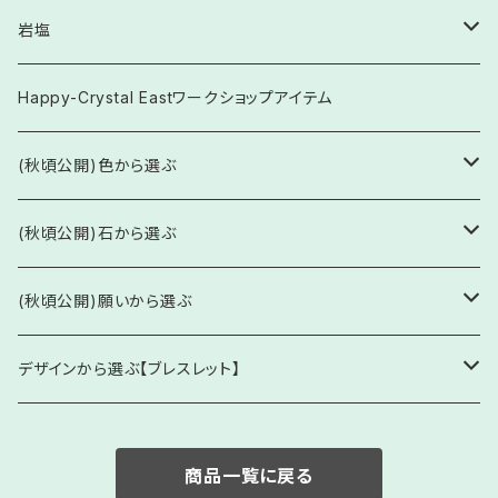
岩塩
食用
Happy-Crystal Eastワークショップアイテム
お守り塩
(秋頃公開)色から選ぶ
透明・白系
(秋頃公開)石から選ぶ
ブレスレット
ピンク系
水晶・水晶系
(秋頃公開)願いから選ぶ
ネックレス他
水晶(クリスタルクォーツ)
緑・黄緑・深緑色系
「あ行」の頭文字 (あ / い / う / え / お)
1. 厄除け・開運・魔除け(占術など)
デザインから選ぶ【ブレスレット】
原石・丸玉
オーロラクォーツ
アイオライト
厄年・方位・占術などの魔除けのお守り
青・水色系
「か行」の頭文字 (か / き / く / け / こ)
2. 恋愛・結婚・人間関係
1. シンプルブレスレット
商品一覧に戻る
ガーデンクォーツ
アクアマリン
浄化邪気払い