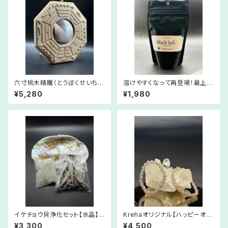
六寸桃木精雕（とうぼくせいちょ
溶けやすくなって再登場！最上級
う）の八卦鏡厄除けに！！八卦羅
の浄化塩 Premium Brack
¥5,280
¥1,980
盤凸面鏡
Salt 【デトックスにお勧め！】
Krehaエネルギー入り
イケチョウ貝浄化セット【水晶】
Krehaオリジナル【ハッピーオラ
～Pearl shell cleansing set
クルストーン・シリーズ】めのう
¥3,300
¥4,500