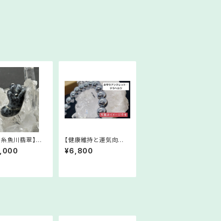
！糸魚川翡翠】翡
【健康維持と運気向上
玉⑦【5月誕生石】
に】お守りアンクレット・
,000
¥6,800
07-523052
テラヘルツ