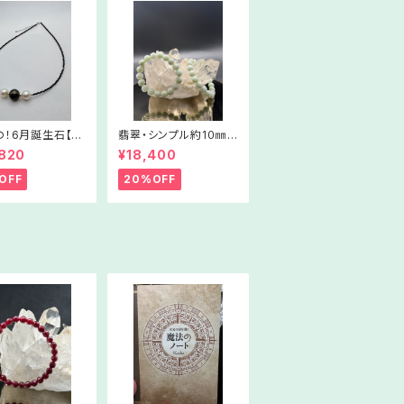
の！6月誕生石【南
翡翠・シンプル約1０㎜ブ
＆スピネルネック
レスレット【Sサイズ】W
,820
¥18,400
Nc03-52506
SJ1001‐617042
OFF
20%OFF