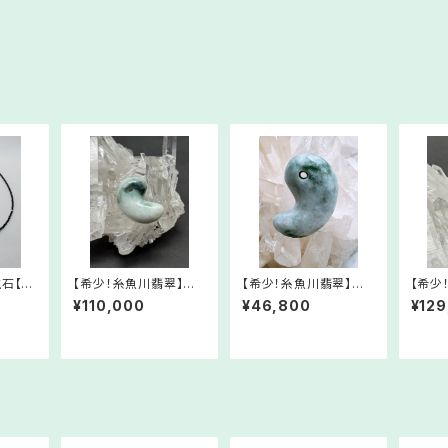
生石【南
【希少！糸魚川翡翠】翡
【希少！糸魚川翡翠】翡
【希少
ルネック
翠・勾玉⑧【5月誕生石】
翠・勾玉③【5月誕生石】
翠・勾
¥110,000
¥46,800
¥129
2506
RMJa08-523052
RMJa03-419052
RMJa