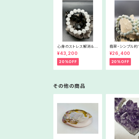
心身のストレス解消＆
翡翠・シンプル約
癒しと浄化に【ホワイト
レスレット【Lサイ
¥43,200
¥26,400
ラビットヘア・ファント
SJ1005‐6170
ム】06ー227026
20%OFF
20%OFF
その他の商品