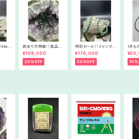
13㎜ブ
訳あり大特価！！高品
特別セール！！ミャンマ
1点も
ズ】W
質！ウルグアイ産アメジ
ー翡翠【健康＆繁栄】翡
洋真珠
¥108,000
¥176,000
¥53
42
ストクラスター① Am
翠ブレスレット【財運強
レス③】
c01－211022
化】
2
20%OFF
20%OFF
10%