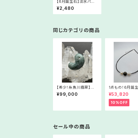
【6月誕生石】淡水パー
ル・ピアス【優しいピンク
¥2,480
色の輝き】
同じカテゴリの商品
【希少！糸魚川翡翠】翡
1点もの！6月誕
翠・勾玉⑥【5月誕生石】
洋真珠＆スピネ
¥99,000
¥53,820
RMJa06-523052
レス③】Nc03-5
2
10%OFF
セール中の商品